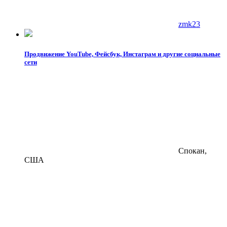
zmk23
Продвижение YouTube, Фейсбук, Инстаграм и другие социальные
сети
Спокан,
США