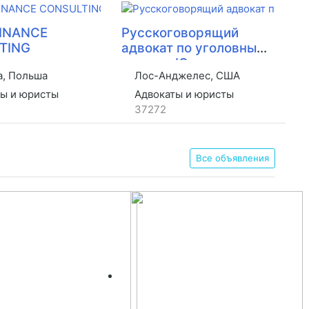
FINANCE
Русскоговорящий
TING
адвокат по уголовным
делам - Юлия
, Польша
Лос-Анджелес, США
Келмански
ы и юристы
Адвокаты и юристы
37272
Все объявления