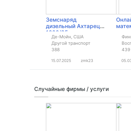
Земснаряд
Онла
дизельный Ахтарец
мате
1600/25,
Де-Мойн, США
Фин
гидроразмыв 12м
Другой транспорт
Восп
388
439
15.07.2025
zmk23
05.0
Случайные фирмы / услуги