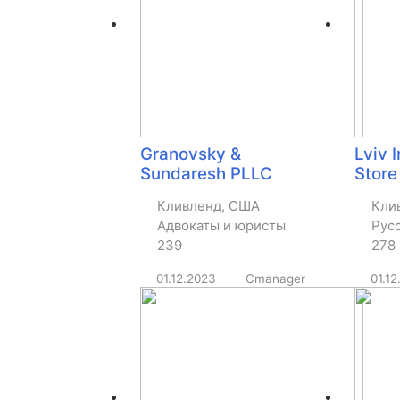
Granovsky &
Lviv 
Sundaresh PLLC
Store
Кливленд, США
Кли
Адвокаты и юристы
Рус
239
278
01.12.2023
Cmanager
01.12