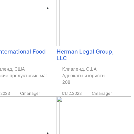
International Food
Herman Legal Group,
LLC
вленд, США
Кливленд, США
ские продуктовые магазины
Адвокаты и юристы
208
.2023
Cmanager
01.12.2023
Cmanager