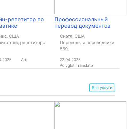
йн-репетитор по
Профессиональный
матике
перевод документов
икс, США
Сиэтл, США
итатели, репетиторство, уроки
Переводы и переводчики
569
3.2025
Aro
22.04.2025
Polyglot Translate
Все услуги