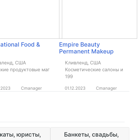
national Food &
Empire Beauty
Permanent Makeup
вленд, США
Кливленд, США
ские продуктовые магазины
Косметические салоны и парик
199
.2023
Cmanager
01.12.2023
Cmanager
каты, юристы,
Банкеты, свадьбы,