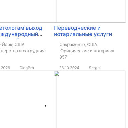
етологам выход
Переводческие и
еждународный
нотариальные услуги
к онлайн
-Йорк, США
Сакраменто, США
тнерство и сотрудничество
Юридические и нотариальные
957
7.2026
OlegPro
23.10.2024
Sergei