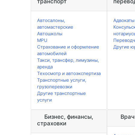
транспорт
перево
Автосалоны,
Адвокаты
автомастерские
Консульск
Автошколы
нотариус
MPU
Перевод
Страхование и оформление
Другие ю
автомобилей
Такси, трансфер, лимузины,
аренда
Техосмотр и автоэкспертиза
Транспортные услуги,
грузоперевозки
Другие транспортные
услуги
Бизнес, финансы,
Врач
страховки