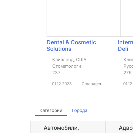
Dental & Cosmetic
Inter
Solutions
Deli
Кливленд, США
Кли
Стоматологи
Рус
237
276
01.12.2023
Cmanager
01.12
Категории
Города
Автомобили,
Адво