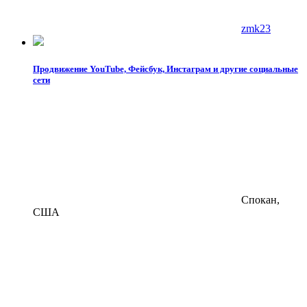
zmk23
Продвижение YouTube, Фейсбук, Инстаграм и другие социальные
сети
Спокан,
США