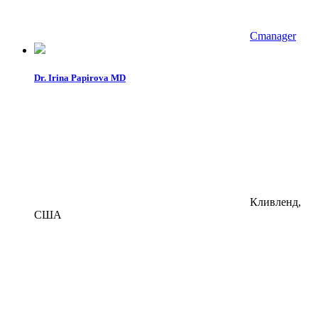
Cmanager
Dr. Irina Papirova MD
Кливленд,
США