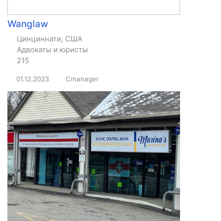
Wanglaw
Цинциннати, США
Адвокаты и юристы
215
01.12.2023
Cmanager