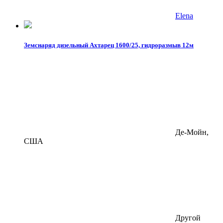
Elena
Земснаряд дизельный Ахтарец 1600/25, гидроразмыв 12м
Де-Мойн,
США
Другой