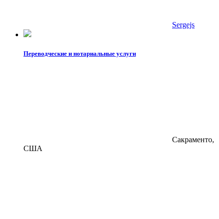
Sergejs
Переводческие и нотариальные услуги
Сакраменто,
США