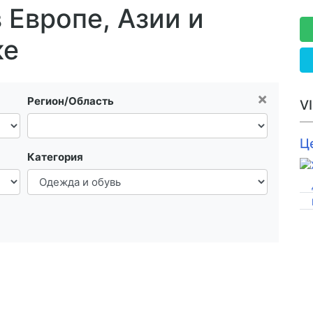
 Европе, Азии и
ке
×
Регион/Область
V
Ц
Категория