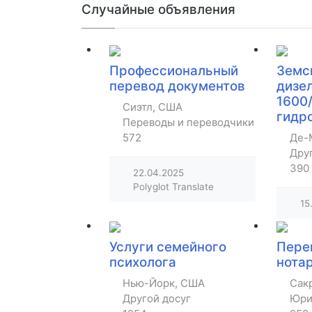
Случайные объявления
Профессиональный
Земс
перевод документов
дизе
1600/
Сиэтл, США
гидр
Переводы и переводчики
572
Де-
Дру
390
22.04.2025
Polyglot Translate
15
Услуги семейного
Пере
психолога
нота
Нью-Йорк, США
Сак
Другой досуг
Юри