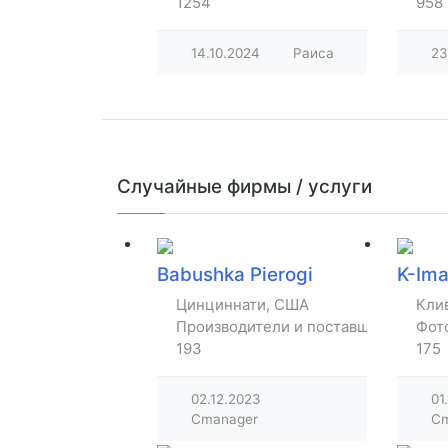
1254
958
14.10.2024
Раиса
23
Случайные фирмы / услуги
Babushka Pierogi
K-Im
Цинциннати, США
Кли
Производители и поставщики товар
Фот
193
175
02.12.2023
01
Cmanager
Cm