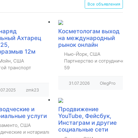
Все объявления
наряд
Косметологам выход
льный Ахтарец
на международный
25,
рынок онлайн
оразмыв 12м
Нью-Йорк, США
Мойн, США
Партнерство и сотрудничество
гой транспорт
59
31.07.2026
OlegPro
.07.2025
zmk23
водческие и
Продвижение
риальные услуги
YouTube, Фейсбук,
Инстаграм и другие
раменто, США
социальные сети
дические и нотариальные