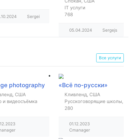
Спокан, США
IT услуги
768
.10.2024
Sergei
05.04.2024
Sergejs
Все услуги
age photography
«Всё по-русски»
вленд, США
Кливленд, США
ов
о и видеосъёмка
Русскоговорящие школы, библи
280
.12.2023
01.12.2023
anager
Cmanager