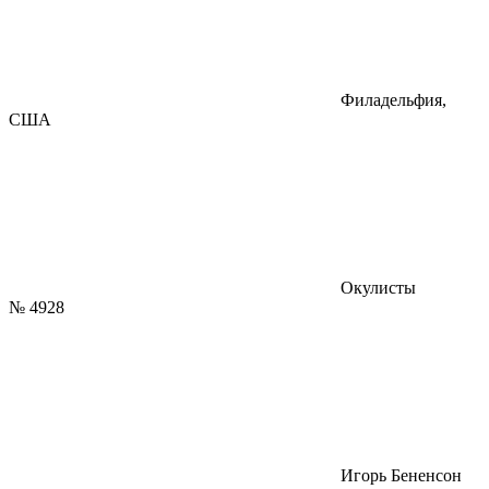
Филадельфия,
США
Окулисты
№
4928
Игорь Бененсон