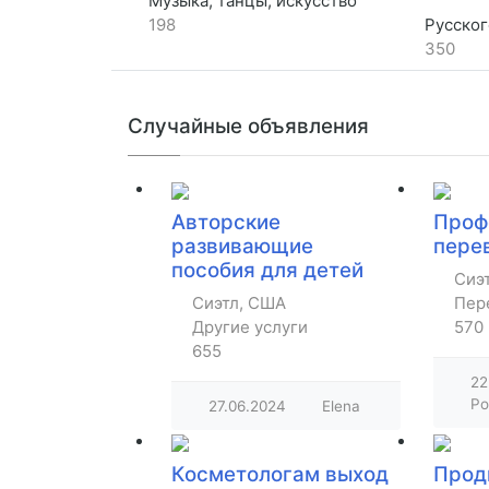
Музыка, танцы, искусство
198
Русскогово
350
Случайные объявления
Авторские
Проф
развивающие
пере
пособия для детей
Сиэ
Сиэтл, США
Пер
Другие услуги
570
655
22
Po
27.06.2024
Elena
Косметологам выход
Прод