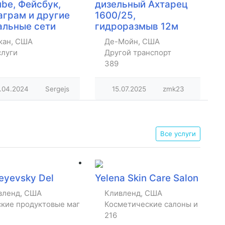
be, Фейсбук,
дизельный Ахтарец
аграм и другие
1600/25,
альные сети
гидроразмыв 12м
кан, США
Де-Мойн, США
слуги
Другой транспорт
389
.04.2024
Sergejs
15.07.2025
zmk23
Все услуги
eyevsky Del
Yelena Skin Care Salon
вленд, США
Кливленд, США
ские продуктовые магазины
Косметические салоны и парик
216