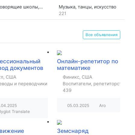
рящие школы, библиотеки
Музыка, танцы, искусство
221
Все объявления
ессиональный
Онлайн-репетитор по
вод документов
математике
тл, США
Финикс, США
еводы и переводчики
Воспитатели, репетиторство, ур
439
.04.2025
05.03.2025
Aro
lyglot Translate
вижение
Земснаряд