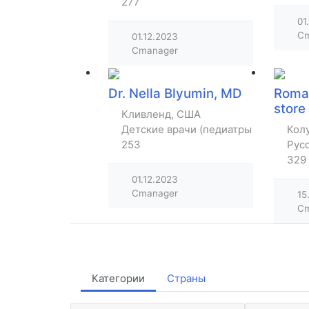
277
01
Cm
01.12.2023
Cmanager
Dr. Nella Blyumin, MD
Roma
store
Кливленд, США
Детские врачи (педиатры)
Кол
253
Рус
329
01.12.2023
Cmanager
15
Cm
Категории
Страны