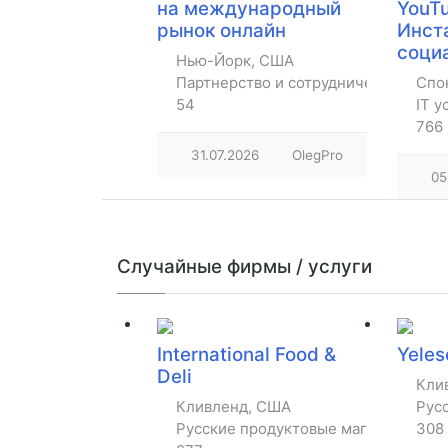
на международный
YouTu
рынок онлайн
Инст
соци
Нью-Йорк, США
Партнерство и сотрудничество
Спо
54
IT у
766
31.07.2026
OlegPro
05
Случайные фирмы / услуги
International Food &
Yeles
Deli
Кли
Кливленд, США
Рус
Русские продуктовые магазины
308