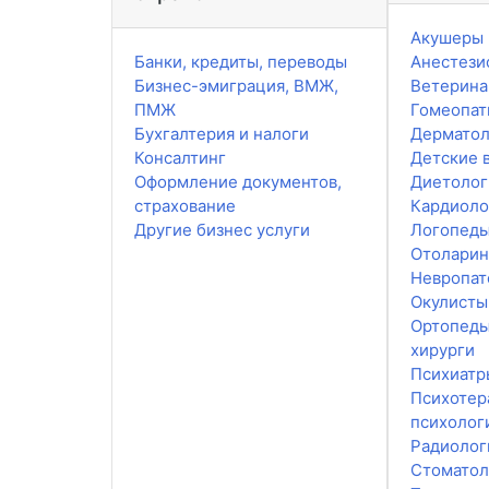
Акушеры 
Банки, кредиты, переводы
Анестези
Бизнес-эмиграция, ВМЖ,
Ветерин
ПМЖ
Гомеопат
Бухгалтерия и налоги
Дерматол
Консалтинг
Детские 
Оформление документов,
Диетолог
страхование
Кардиоло
Другие бизнес услуги
Логопед
Отоларин
Невропат
Окулисты
Ортопеды
хирурги
Психиатр
Психотер
психолог
Радиолог
Стоматол