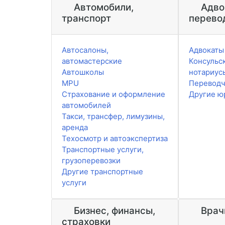
Автомобили,
Адво
транспорт
перево
Автосалоны,
Адвокаты
автомастерские
Консульск
Автошколы
нотариус
MPU
Перевод
Страхование и оформление
Другие ю
автомобилей
Такси, трансфер, лимузины,
аренда
Техосмотр и автоэкспертиза
Транспортные услуги,
грузоперевозки
Другие транспортные
услуги
Бизнес, финансы,
Врач
страховки