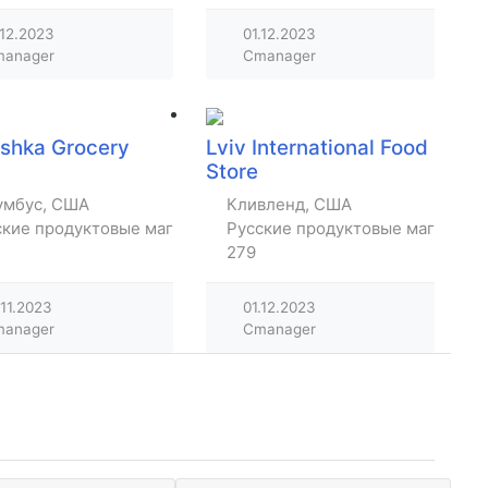
.12.2023
01.12.2023
anager
Cmanager
shka Grocery
Lviv International Food
Store
умбус, США
Кливленд, США
ские продуктовые магазины
Русские продуктовые магазины
279
.11.2023
01.12.2023
anager
Cmanager