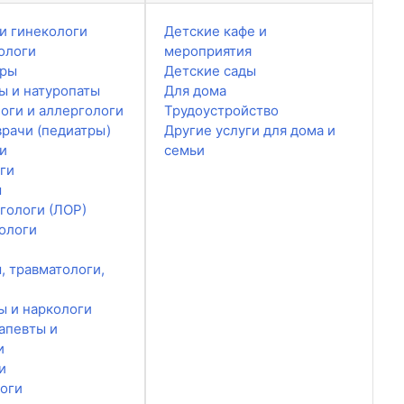
и гинекологи
Детские кафе и
ологи
мероприятия
ары
Детские сады
ы и натуропаты
Для дома
оги и аллергологи
Трудоустройство
врачи (педиатры)
Другие услуги для дома и
и
семьи
ги
ы
гологи (ЛОР)
ологи
, травматологи,
ы и наркологи
апевты и
и
и
оги