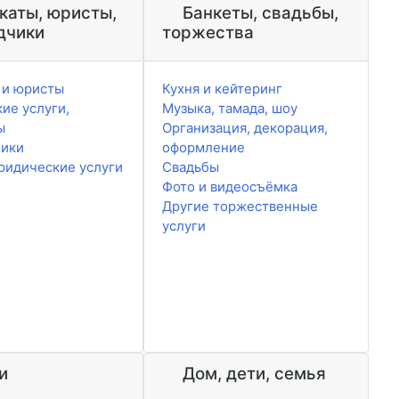
каты, юристы,
Банкеты, свадьбы,
дчики
торжества
 и юристы
Кухня и кейтеринг
ие услуги,
Музыка, тамада, шоу
ы
Организация, декорация,
чики
оформление
ридические услуги
Свадьбы
Фото и видеосъёмка
Другие торжественные
услуги
и
Дом, дети, семья