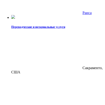
Раиса
Переводческие и нотариальные услуги
Сакраменто,
США