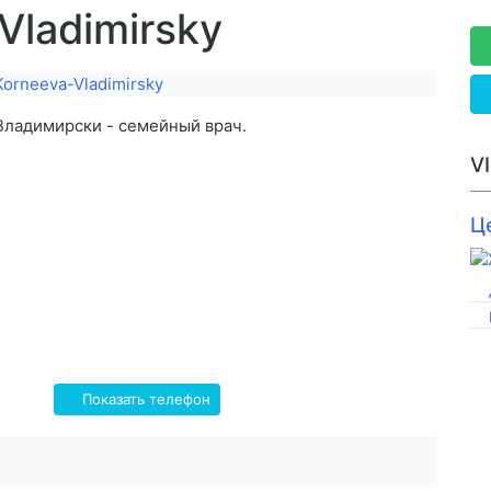
-Vladimirsky
Владимирски - семейный врач.
V
Ц
Показать телефон