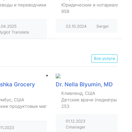
еводы и переводчики
Юридические и нотариальные
958
.04.2025
23.10.2024
Sergei
lyglot Translate
Все услуги
shka Grocery
Dr. Nella Blyumin, MD
Кливленд, США
умбус, США
Детские врачи (педиатры)
ские продуктовые магазины
253
01.12.2023
Cmanager
.11.2023