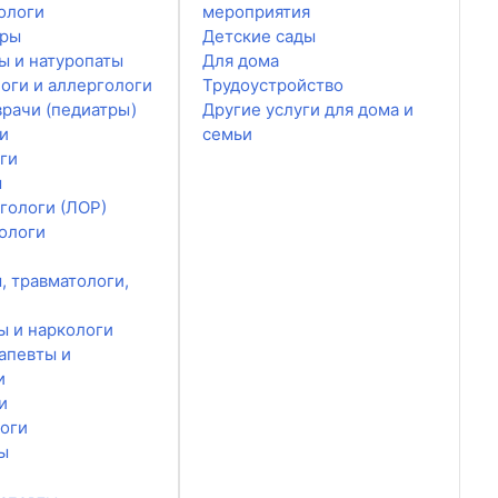
ологи
мероприятия
ары
Детские сады
ы и натуропаты
Для дома
оги и аллергологи
Трудоустройство
врачи (педиатры)
Другие услуги для дома и
и
семьи
ги
ы
гологи (ЛОР)
ологи
, травматологи,
ы и наркологи
апевты и
и
и
оги
ы