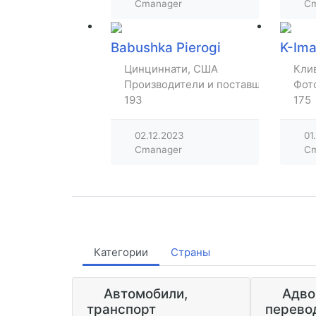
Cmanager
Cm
Babushka Pierogi
K-Im
Цинциннати, США
Кли
Производители и поставщики товар
Фот
193
175
02.12.2023
01
Cmanager
Cm
Категории
Страны
Автомобили,
Адво
транспорт
перево