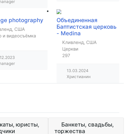
anager
age photography
Объединенная
Баптистская церковь
вленд, США
- Medina
ов
о и видеосъёмка
Кливленд, США
Церкви
297
.12.2023
anager
13.03.2024
Христианин
каты, юристы,
Банкеты, свадьбы,
дчики
торжества