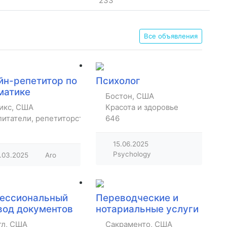
233
Все объявления
йн-репетитор по
Психолог
матике
Бостон, США
икс, США
Красота и здоровье
итатели, репетиторство, уроки
646
15.06.2025
Psychology
.03.2025
Aro
ессиональный
Переводческие и
вод документов
нотариальные услуги
тл, США
Сакраменто, США