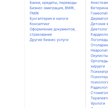
Банки, кредиты, переводы
Анестези
Бизнес-эмиграция, ВМЖ,
Ветерин
ПМЖ
Гомеопат
Бухгалтерия и налоги
Дерматол
Консалтинг
Детские 
Оформление документов,
Диетолог
страхование
Кардиоло
Другие бизнес услуги
Логопед
Отоларин
Невропат
Окулисты
Ортопеды
хирурги
Психиатр
Психотер
психолог
Радиолог
Стоматол
Терапевт
Урологи