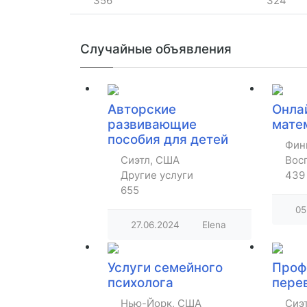
356
324
Случайные объявления
Авторские
Онла
развивающие
мате
пособия для детей
Фин
Сиэтл, США
Восп
Другие услуги
439
655
05
27.06.2024
Elena
Услуги семейного
Проф
психолога
пере
Нью-Йорк, США
Сиэ