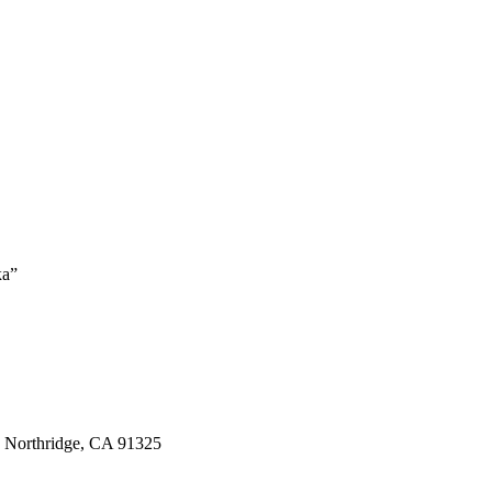
ка”
, Northridge, CA 91325