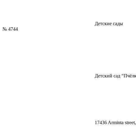
Детские сады
№
4744
Детский сад “Пчёл
17436 Arminta street