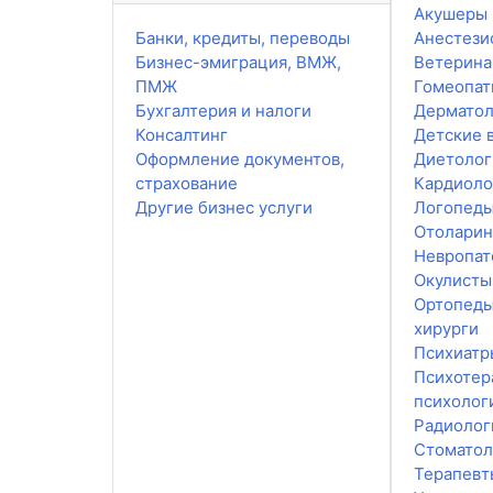
Акушеры 
Банки, кредиты, переводы
Анестези
Бизнес-эмиграция, ВМЖ,
Ветерин
ПМЖ
Гомеопат
Бухгалтерия и налоги
Дерматол
Консалтинг
Детские 
Оформление документов,
Диетолог
страхование
Кардиоло
Другие бизнес услуги
Логопед
Отоларин
Невропат
Окулисты
Ортопеды
хирурги
Психиатр
Психотер
психолог
Радиолог
Стоматол
Терапевт