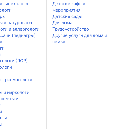
и гинекологи
Детские кафе и
ологи
мероприятия
ары
Детские сады
ы и натуропаты
Для дома
оги и аллергологи
Трудоустройство
врачи (педиатры)
Другие услуги для дома и
и
семьи
ги
ы
гологи (ЛОР)
ологи
, травматологи,
ы и наркологи
апевты и
и
и
оги
ы