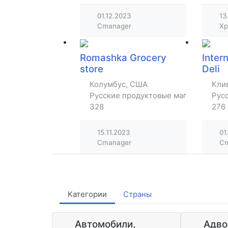
01.12.2023
13
Cmanager
Хр
Romashka Grocery
Inter
store
Deli
Колумбус, США
Кли
Русские продуктовые магазины
Рус
328
276
15.11.2023
01
Cmanager
Cm
Категории
Страны
Автомобили,
Адво