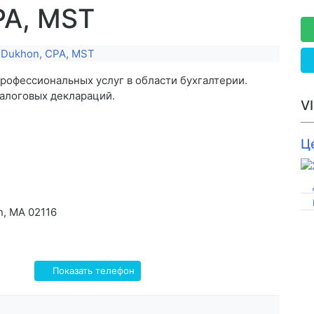
PA, MST
рофессиональных услуг в области бухгалтерии.
налоговых деклараций.
V
Ц
on, MA 02116
Показать телефон