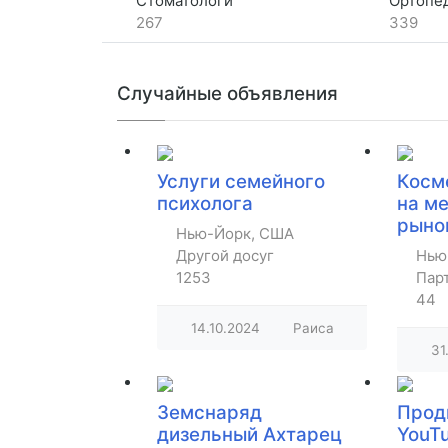
Стоматологи
Ортопеды,
267
339
Случайные объявления
Услуги семейного
Косм
психолога
на м
рыно
Нью-Йорк, США
Другой досуг
Нью
1253
Пар
44
14.10.2024
Раиса
31
Земснаряд
Прод
дизельный Ахтарец
YouTu