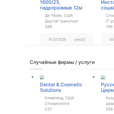
1600/25,
Инст
гидроразмыв 12м
соци
Де-Мойн, США
Спо
Другой транспорт
IT у
386
765
15.07.2025
zmk23
05
Случайные фирмы / услуги
Dental & Cosmetic
Русс
Solutions
Церк
Кливленд, США
Кол
Стоматологи
Цер
237
556