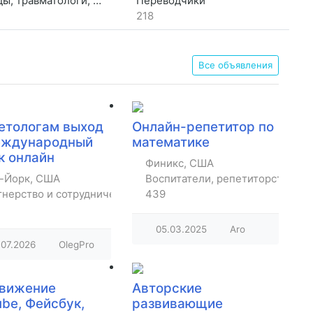
 травматологи, хирурги
Переводчики
218
Все объявления
етологам выход
Онлайн-репетитор по
еждународный
математике
к онлайн
Финикс, США
-Йорк, США
Воспитатели, репетиторство, ур
тнерство и сотрудничество
439
05.03.2025
Aro
.07.2026
OlegPro
вижение
Авторские
be, Фейсбук,
развивающие