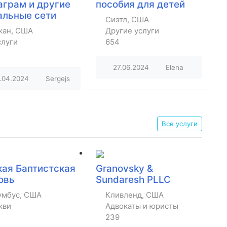
аграм и другие
пособия для детей
альные сети
Сиэтл, США
кан, США
Другие услуги
слуги
654
27.06.2024
Elena
.04.2024
Sergejs
Все услуги
кая Баптистская
Granovsky &
овь
Sundaresh PLLC
умбус, США
Кливленд, США
кви
Адвокаты и юристы
239