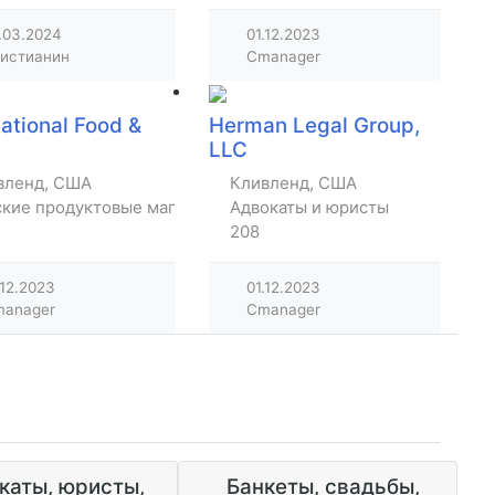
.03.2024
01.12.2023
истианин
Cmanager
national Food &
Herman Legal Group,
LLC
вленд, США
Кливленд, США
ские продуктовые магазины
Адвокаты и юристы
208
.12.2023
01.12.2023
anager
Cmanager
каты, юристы,
Банкеты, свадьбы,