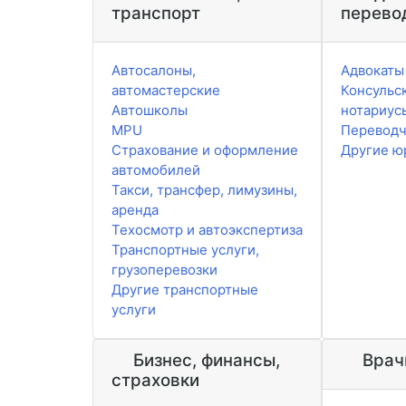
транспорт
перево
Автосалоны,
Адвокаты
автомастерские
Консульск
Автошколы
нотариус
MPU
Перевод
Страхование и оформление
Другие ю
автомобилей
Такси, трансфер, лимузины,
аренда
Техосмотр и автоэкспертиза
Транспортные услуги,
грузоперевозки
Другие транспортные
услуги
Бизнес, финансы,
Врач
страховки