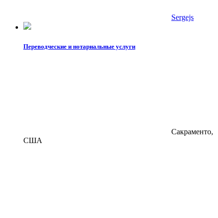
Sergejs
Переводческие и нотариальные услуги
Сакраменто,
США