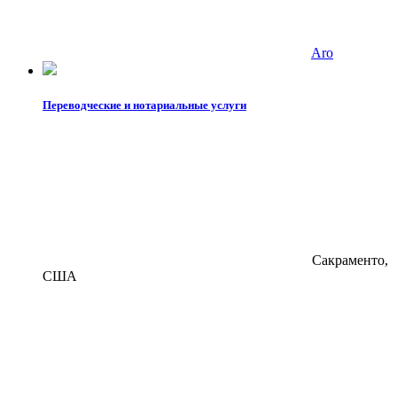
Aro
Переводческие и нотариальные услуги
Сакраменто,
США