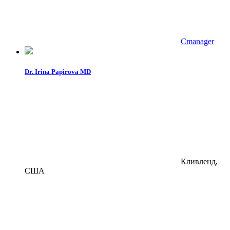
Cmanager
Dr. Irina Papirova MD
Кливленд,
США