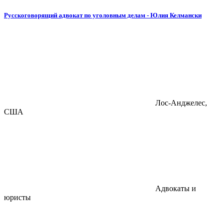
Русскоговорящий адвокат по уголовным делам - Юлия Келмански
Лос-Анджелес,
США
Адвокаты и
юристы