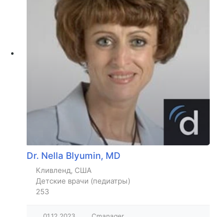
Dr. Nella Blyumin, MD
Кливленд, США
Детские врачи (педиатры)
253
01.12.2023
Cmanager