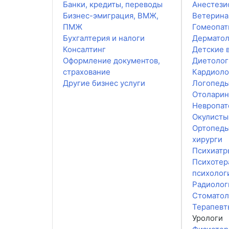
Банки, кредиты, переводы
Анестези
Бизнес-эмиграция, ВМЖ,
Ветерин
ПМЖ
Гомеопат
Бухгалтерия и налоги
Дерматол
Консалтинг
Детские 
Оформление документов,
Диетолог
страхование
Кардиоло
Другие бизнес услуги
Логопед
Отоларин
Невропат
Окулисты
Ортопеды
хирурги
Психиатр
Психотер
психолог
Радиолог
Стоматол
Терапевт
Урологи