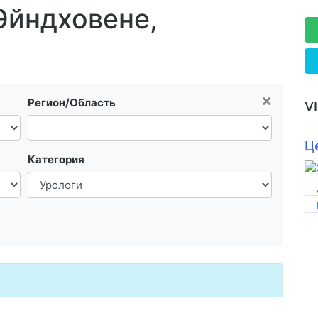
Эйндховене,
×
Регион/Область
V
Ц
Категория