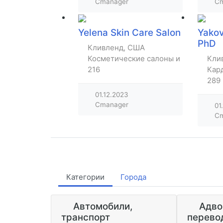
Cmanager
Cm
Yelena Skin Care Salon
Yakov
PhD
Кливленд, США
Косметические салоны и парикмахе
Кли
216
Кар
289
01.12.2023
Cmanager
01
Cm
Категории
Города
Автомобили,
Адво
транспорт
перево