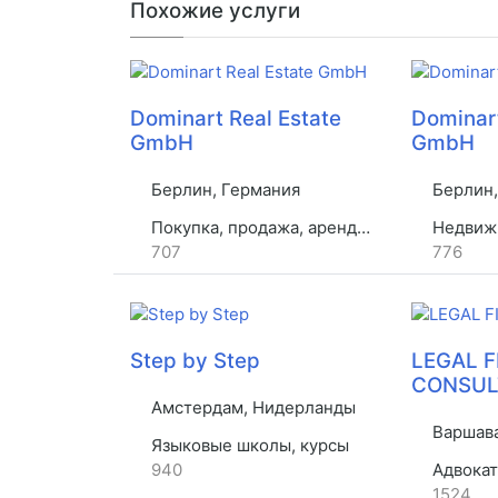
Похожие услуги
Dominart Real Estate
Dominart
GmbH
GmbH
Берлин, Германия
Берлин,
Покупка, продажа, аренда недвижимости
Недвиж
707
776
Step by Step
LEGAL 
CONSUL
Амстердам, Нидерланды
Варшава
Языковые школы, курсы
940
Адвокат
1524