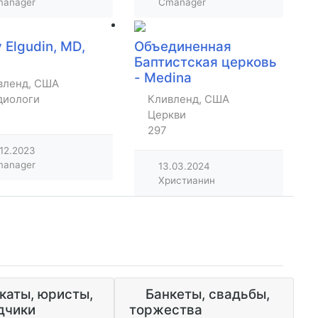
anager
Cmanager
 Elgudin, MD,
Объединенная
Баптистская церковь
- Medina
рские
вленд, США
диологи
Кливленд, США
Церкви
297
.12.2023
anager
13.03.2024
Христианин
каты, юристы,
Банкеты, свадьбы,
дчики
торжества