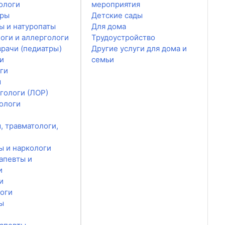
ологи
мероприятия
ары
Детские сады
ы и натуропаты
Для дома
оги и аллергологи
Трудоустройство
врачи (педиатры)
Другие услуги для дома и
и
семьи
ги
ы
гологи (ЛОР)
ологи
, травматологи,
ы и наркологи
апевты и
и
и
оги
ы