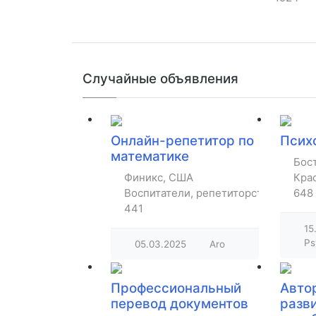
Случайные объявления
Онлайн-репетитор по
Псих
математике
Бос
Финикс, США
Крас
Воспитатели, репетиторство, уроки
648
441
15
Ps
05.03.2025
Aro
Профессиональный
Авто
перевод документов
разв