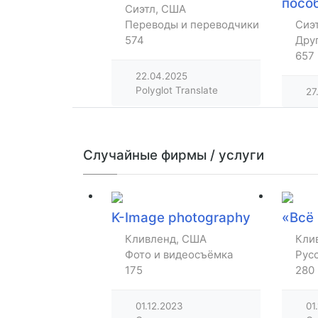
посо
Сиэтл, США
Переводы и переводчики
Сиэ
574
Дру
657
22.04.2025
Polyglot Translate
27
Случайные фирмы / услуги
K-Image photography
«Всё
Кливленд, США
Кли
Фото и видеосъёмка
Рус
175
280
01.12.2023
01