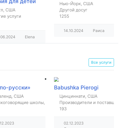
бия для детей
Нью-Йорк, США
тл, США
Другой досуг
гие услуги
1255
14.10.2024
Раиса
.06.2024
Elena
Все услуги
 по-русски»
Babushka Pierogi
вленд, США
Цинциннати, США
скоговорящие школы, библиотеки
Производители и поставщики т
193
.12.2023
02.12.2023