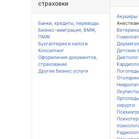
страховки
Акушеры 
Банки, кредиты, переводы
Анестези
Бизнес-эмиграция, ВМЖ,
Ветерин
ПМЖ
Гомеопат
Бухгалтерия и налоги
Дерматол
Консалтинг
Детские 
Оформление документов,
Диетолог
страхование
Кардиоло
Другие бизнес услуги
Логопед
Отоларин
Невропат
Окулисты
Ортопеды
хирурги
Психиатр
Психотер
психолог
Радиолог