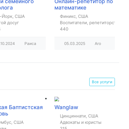
ги семейного
Онлайн-репетитор по
олога
математике
-Йорк, США
Финикс, США
гой досуг
Воспитатели, репетиторство, ур
4
440
.10.2024
Раиса
05.03.2025
Aro
Все услуги
кая Баптистская
Wanglaw
овь
Цинциннати, США
умбус, США
Адвокаты и юристы
кви
215