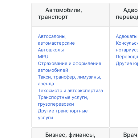
Автомобили,
Адво
транспорт
перево
Автосалоны,
Адвокаты
автомастерские
Консульск
Автошколы
нотариус
MPU
Перевод
Страхование и оформление
Другие ю
автомобилей
Такси, трансфер, лимузины,
аренда
Техосмотр и автоэкспертиза
Транспортные услуги,
грузоперевозки
Другие транспортные
услуги
Бизнес, финансы,
Врач