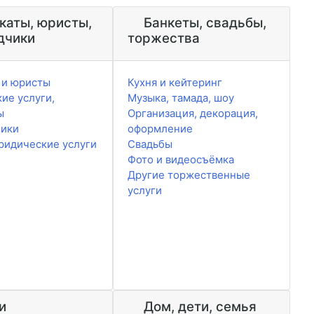
каты, юристы,
Банкеты, свадьбы,
дчики
торжества
 и юристы
Кухня и кейтеринг
ие услуги,
Музыка, тамада, шоу
ы
Организация, декорация,
чики
оформление
ридические услуги
Свадьбы
Фото и видеосъёмка
Другие торжественные
услуги
и
Дом, дети, семья