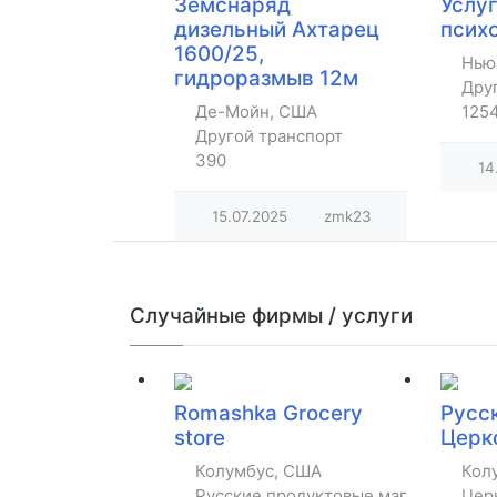
Земснаряд
Услу
дизельный Ахтарец
псих
1600/25,
Нью
гидроразмыв 12м
Дру
Де-Мойн, США
125
Другой транспорт
390
14
15.07.2025
zmk23
Случайные фирмы / услуги
Romashka Grocery
Русс
store
Церк
Колумбус, США
Кол
Русские продуктовые магазины
Цер