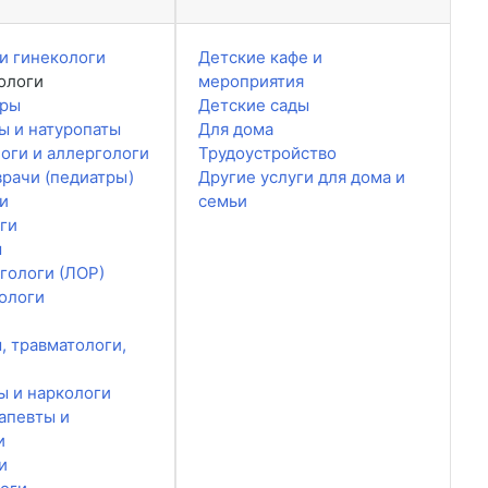
и гинекологи
Детские кафе и
ологи
мероприятия
ары
Детские сады
ы и натуропаты
Для дома
оги и аллергологи
Трудоустройство
врачи (педиатры)
Другие услуги для дома и
и
семьи
ги
ы
гологи (ЛОР)
ологи
, травматологи,
ы и наркологи
апевты и
и
и