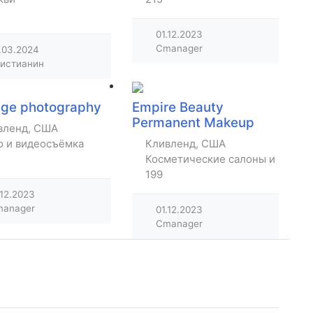
01.12.2023
Cmanager
.03.2024
истианин
age photography
Empire Beauty
Permanent Makeup
вленд, США
о и видеосъёмка
Кливленд, США
Косметические салоны и парик
199
.12.2023
anager
01.12.2023
Cmanager