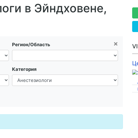
оги в Эйндховене,
×
Регион/Область
V
Ц
Категория