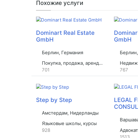
Похожие услуги
Dominart Real Estate
Dominart
GmbH
GmbH
Берлин, Германия
Берлин,
Покупка, продажа, аренда недвижимости
Недвиж
701
767
Step by Step
LEGAL 
CONSUL
Амстердам, Нидерланды
Варшава
Языковые школы, курсы
928
Адвокат
1513