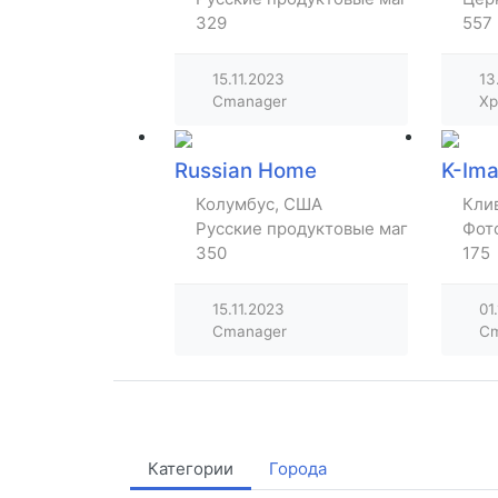
329
557
15.11.2023
13
Cmanager
Хр
Russian Home
K-Im
Колумбус, США
Кли
Русские продуктовые магазины
Фот
350
175
15.11.2023
01
Cmanager
Cm
Категории
Города