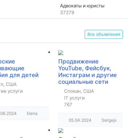
Адвокаты и юристы
37279
Все объявления
рские
Продвижение
ивающие
YouTube, Фейсбук,
бия для детей
Инстаграм и другие
социальные сети
тл, США
гие услуги
Спокан, США
IT услуги
767
.06.2024
Elena
05.04.2024
Sergejs