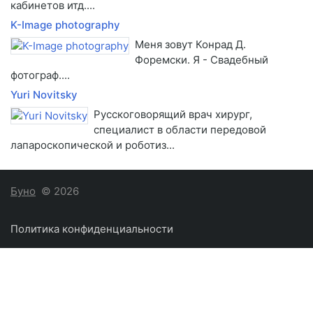
кабинетов итд....
K-Image photography
Меня зовут Конрад Д.
Форемски. Я - Свадебный
фотограф....
Yuri Novitsky
Русскоговорящий врач хирург,
специалист в области передовой
лапароскопической и роботиз...
Буно
© 2026
Политика конфиденциальности