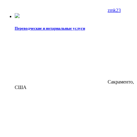
zmk23
Переводческие и нотариальные услуги
Сакраменто,
США