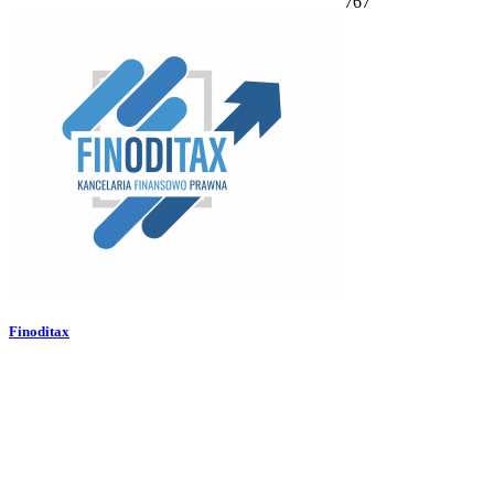
767
Finoditax