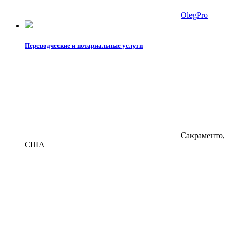
OlegPro
Переводческие и нотариальные услуги
Сакраменто,
США