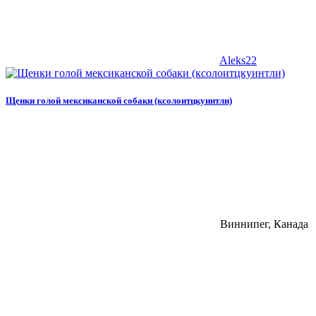
Aleks22
Щенки голой мексиканской собаки (ксолоитцкуинтли)
Виннипег, Канада