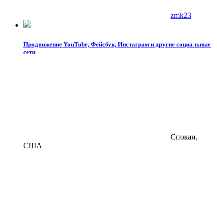
zmk23
Продвижение YouTube, Фейсбук, Инстаграм и другие социальные
сети
Спокан,
США