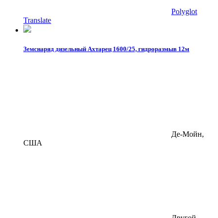
Polyglot
Translate
Земснаряд дизельный Ахтарец 1600/25, гидроразмыв 12м
Де-Мойн,
США
Другой