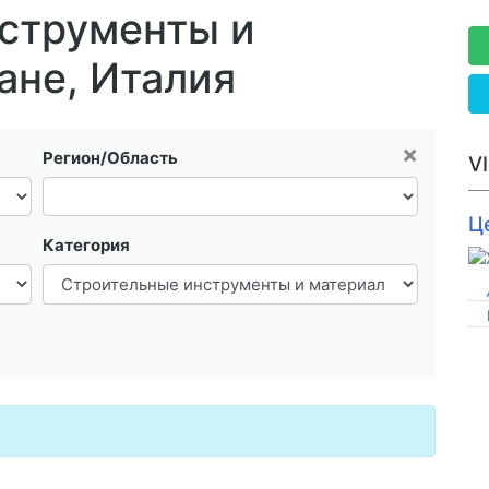
струменты и
ане, Италия
×
Регион/Область
V
Ц
Категория