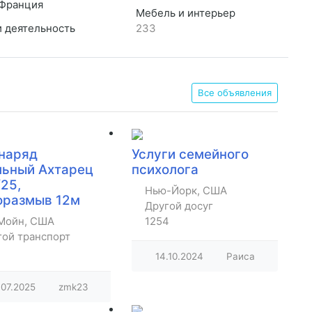
Франция
Мебель и интерьер
и деятельность
233
Все объявления
наряд
Услуги семейного
льный Ахтарец
психолога
25,
Нью-Йорк, США
оразмыв 12м
Другой досуг
Мойн, США
1254
гой транспорт
14.10.2024
Раиса
.07.2025
zmk23