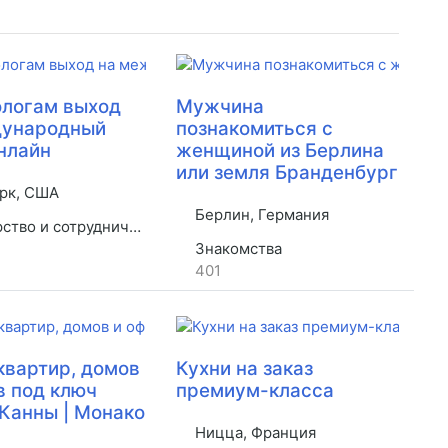
логам выход
Мужчина
дународный
познакомиться с
нлайн
женщиной из Берлина
или земля Бранденбург
рк, США
Берлин, Германия
во и сотрудничество
Знакомства
401
квартир, домов
Кухни на заказ
в под ключ
премиум-класса
 Канны | Монако
Ницца, Франция