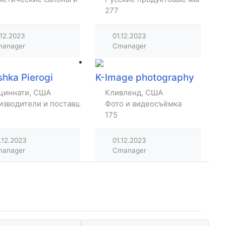
277
.12.2023
01.12.2023
anager
Cmanager
hka Pierogi
K-Image photography
циннати, США
Кливленд, США
изводители и поставщики товаров
Фото и видеосъёмка
175
.12.2023
01.12.2023
anager
Cmanager