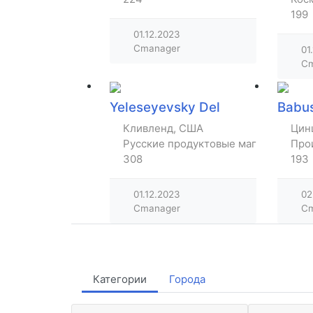
199
01.12.2023
Cmanager
01
Cm
Yeleseyevsky Del
Babus
Кливленд, США
Цин
Русские продуктовые магазины
Про
308
193
01.12.2023
02
Cmanager
Cm
Категории
Города