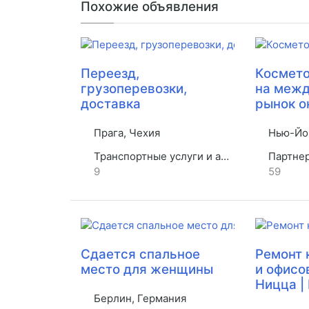
Похожие объявления
Переезд,
Космето
грузоперевозки,
на меж
доставка
рынок о
Прага, Чехия
Нью-Йо
Транспортные услуги и аренда
Партнерст
9
59
Сдается спальное
Ремонт 
место для женщины
и офисо
Ницца |
Берлин, Германия