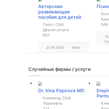
Авторские
Псих
развивающие
Бос
пособия для детей
Крас
Сиэтл, США
646
Другие услуги
657
15
Ps
27.06.2024
Elena
Случайные фирмы / услуги
Dr. Irina Papirova MD
Empir
Perm
Кливленд, США
Терапевты
Кли
224
Кос