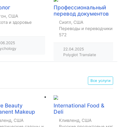
олог
Профессиональный
перевод документов
тон, США
ота и здоровье
Сиэтл, США
Переводы и переводчики
572
.06.2025
ychology
22.04.2025
Polyglot Translate
Все услуги
e Beauty
International Food &
anent Makeup
Deli
вленд, США
Кливленд, США
метические салоны и парикмахерские
Русские продуктовые магазины