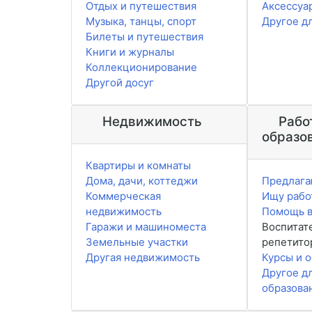
Отдых и путешествия
Аксессуа
Музыка, танцы, спорт
Другое д
Билеты и путешествия
Книги и журналы
Коллекционирование
Другой досуг
Недвижимость
Рабо
образо
Квартиры и комнаты
Дома, дачи, коттеджи
Предлага
Коммерческая
Ищу рабо
недвижимость
Помощь в
Гаражи и машиноместа
Воспитат
Земельные участки
репетито
Другая недвижимость
Курсы и 
Другое д
образова