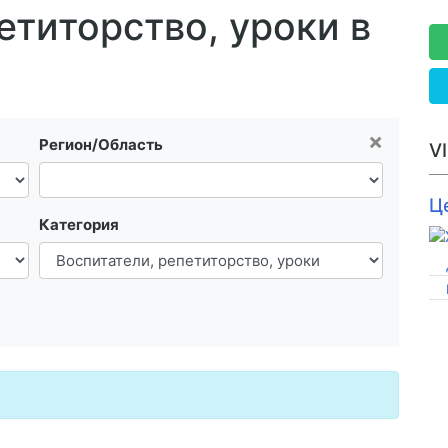
етиторство, уроки в
×
Регион/Область
V
Ц
Категория