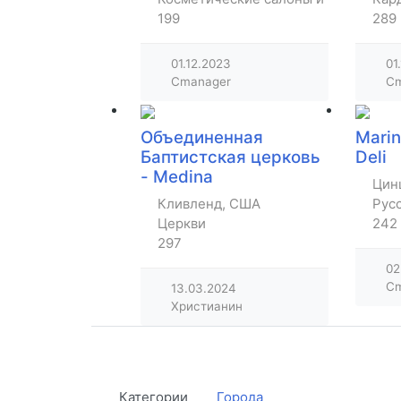
199
289
01.12.2023
01
Cmanager
Cm
Объединенная
Marin
Баптистская церковь
Deli
- Medina
Цин
Кливленд, США
Рус
Церкви
242
297
02
Cm
13.03.2024
Христианин
Категории
Города