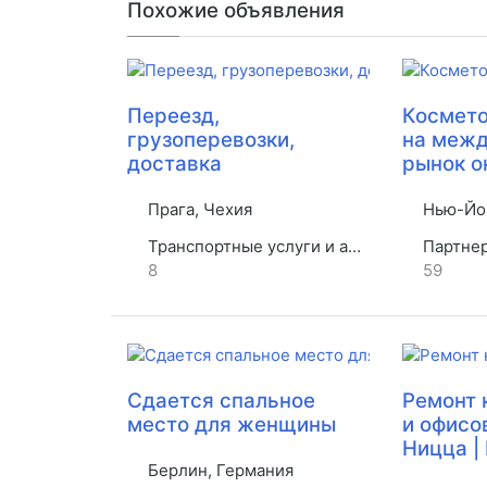
Похожие объявления
Переезд,
Космето
грузоперевозки,
на меж
доставка
рынок о
Прага, Чехия
Нью-Йо
Транспортные услуги и аренда
Партнерст
8
59
Сдается спальное
Ремонт 
место для женщины
и офисо
Ницца |
Берлин, Германия