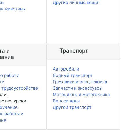
ры
Другие личные вещи
ля животных
та и
Транспорт
вание
Автомобили
ю работу
Водный транспорт
ту
Грузовики и спецтехника
 трудоустройстве
Запчасти и аксессуары
ели,
Мотоциклы и мототехника
рство, уроки
Велосипеды
обучение
Другой транспорт
ля работы и
ния