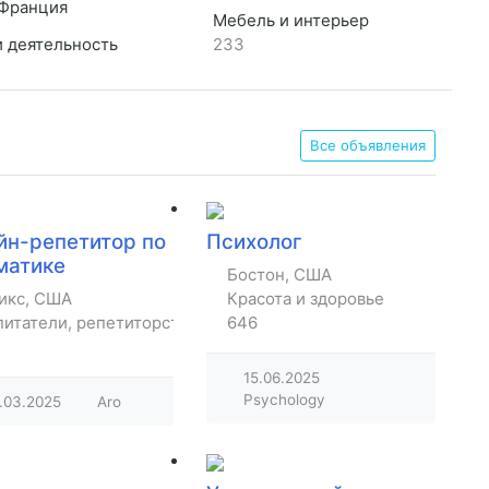
Франция
Мебель и интерьер
и деятельность
233
Все объявления
йн-репетитор по
Психолог
матике
Бостон, США
икс, США
Красота и здоровье
итатели, репетиторство, уроки
646
15.06.2025
Psychology
.03.2025
Aro