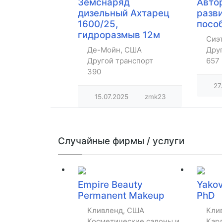
Земснаряд
Авто
дизельный Ахтарец
разв
1600/25,
посо
гидроразмыв 12м
Сиэ
Де-Мойн, США
Дру
Другой транспорт
657
390
27
15.07.2025
zmk23
Случайные фирмы / услуги
Empire Beauty
Yakov
Permanent Makeup
PhD
Кливленд, США
Кли
Косметические салоны и парикмахе
Кар