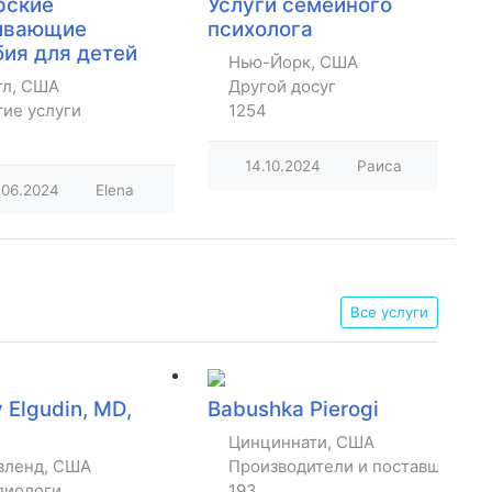
рские
Услуги семейного
ивающие
психолога
бия для детей
Нью-Йорк, США
тл, США
Другой досуг
гие услуги
1254
14.10.2024
Раиса
.06.2024
Elena
Все услуги
 Elgudin, MD,
Babushka Pierogi
Цинциннати, США
вленд, США
Производители и поставщики т
рские
диологи
193