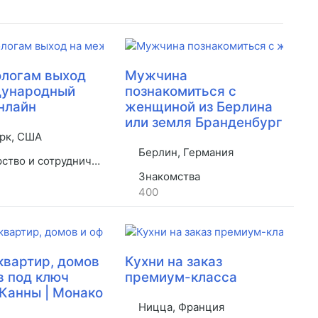
логам выход
Мужчина
дународный
познакомиться с
нлайн
женщиной из Берлина
или земля Бранденбург
рк, США
Берлин, Германия
во и сотрудничество
Знакомства
400
квартир, домов
Кухни на заказ
в под ключ
премиум-класса
 Канны | Монако
Ницца, Франция