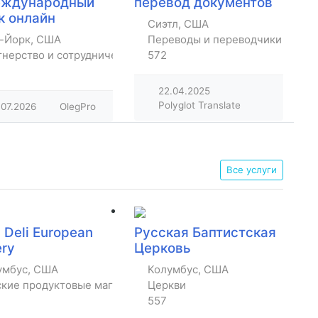
еждународный
перевод документов
к онлайн
Сиэтл, США
-Йорк, США
Переводы и переводчики
тнерство и сотрудничество
572
22.04.2025
Polyglot Translate
.07.2026
OlegPro
Все услуги
 Deli European
Русская Баптистская
ery
Церковь
умбус, США
Колумбус, США
ские продуктовые магазины
Церкви
557