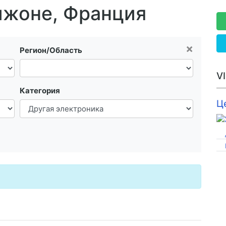
ижоне, Франция
×
Регион/Область
V
Категория
Ц