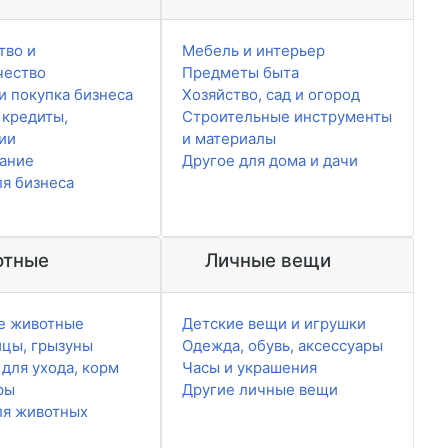
тво и
Мебель и интерьер
чество
Предметы быта
и покупка бизнеса
Хозяйство, сад и огород
 кредиты,
Строительные инструменты
ии
и материалы
ание
Другое для дома и дачи
ля бизнеса
тные
Личные вещи
е животные
Детские вещи и игрушки
ицы, грызуны
Одежда, обувь, аксессуары
для ухода, корм
Часы и украшения
ры
Другие личные вещи
ля животных