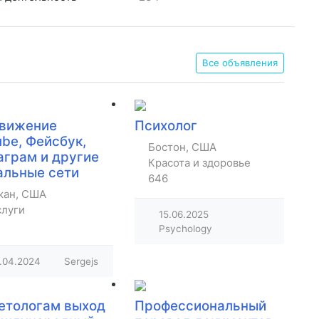
Все объявления
вижение
Психолог
be, Фейсбук,
Бостон, США
аграм и другие
Красота и здоровье
альные сети
646
кан, США
слуги
15.06.2025
Psychology
.04.2024
Sergejs
етологам выход
Профессиональный