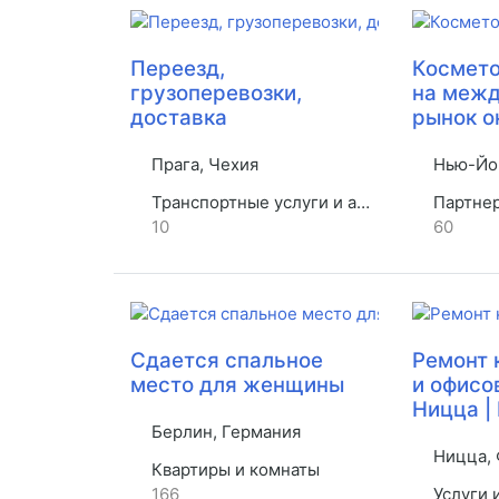
Переезд,
Космето
грузоперевозки,
на меж
доставка
рынок о
Прага, Чехия
Нью-Йо
Транспортные услуги и аренда
Партнерст
10
60
Сдается спальное
Ремонт 
место для женщины
и офисо
Ницца |
Берлин, Германия
Ницца, 
Квартиры и комнаты
166
Услуги 