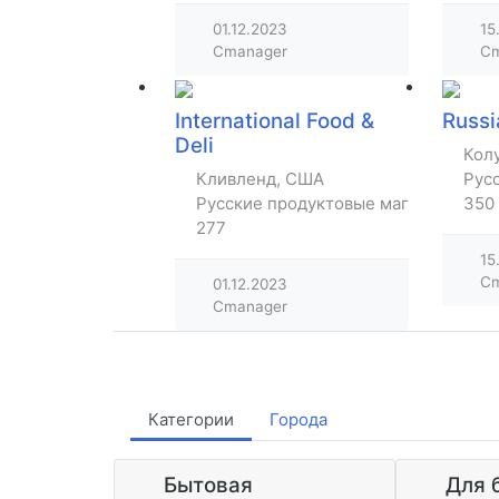
01.12.2023
15
Cmanager
Cm
International Food &
Russ
Deli
Кол
Кливленд, США
Рус
Русские продуктовые магазины
350
277
15
Cm
01.12.2023
Cmanager
Категории
Города
Бытовая
Для 