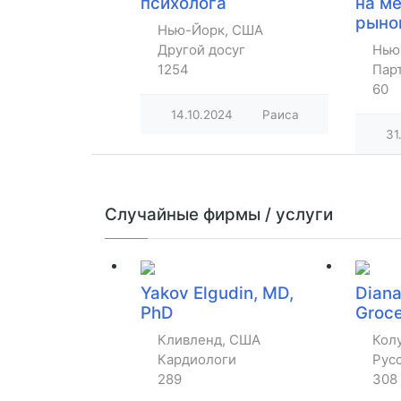
психолога
на м
рыно
Нью-Йорк, США
Другой досуг
Нью
1254
Пар
60
14.10.2024
Раиса
31
Случайные фирмы / услуги
Yakov Elgudin, MD,
Diana
PhD
Groc
Кливленд, США
Кол
Кардиологи
Рус
289
308