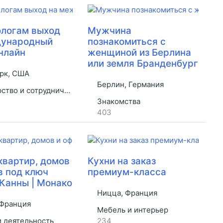
логам выход
Мужчина
дународный
познакомиться с
нлайн
женщиной из Берлина
или земля Бранденбург
рк, США
Берлин, Германия
во и сотрудничество
Знакомства
403
квартир, домов
Кухни на заказ
в под ключ
премиум-класса
 Канны | Монако
Ницца, Франция
Франция
Мебель и интерьер
и деятельность
234