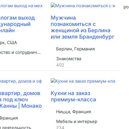
ро
логам выход
Мужчина
дународный
познакомиться с
нлайн
женщиной из Берлина
или земля Бранденбург
рк, США
Берлин, Германия
во и сотрудничество
Знакомства
402
квартир, домов
Кухни на заказ
в под ключ
премиум-класса
 Канны | Монако
Ницца, Франция
Франция
Мебель и интерьер
и деятельность
234