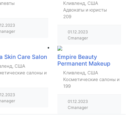
апевты
Кливленд, США
Адвокаты и юристы
209
.12.2023
anager
01.12.2023
Cmanager
a Skin Care Salon
Empire Beauty
Permanent Makeup
вленд, США
метические салоны и парикмахерские
Кливленд, США
Косметические салоны и парик
199
.12.2023
anager
01.12.2023
Cmanager