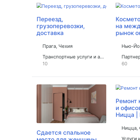
Переезд,
Космето
грузоперевозки,
на меж
доставка
рынок о
Прага, Чехия
Нью-Йо
Транспортные услуги и аренда
Партнерст
10
60
Ремонт 
и офисо
Ницца |
Ницца, 
Сдается спальное
Услуги 
место для женщины