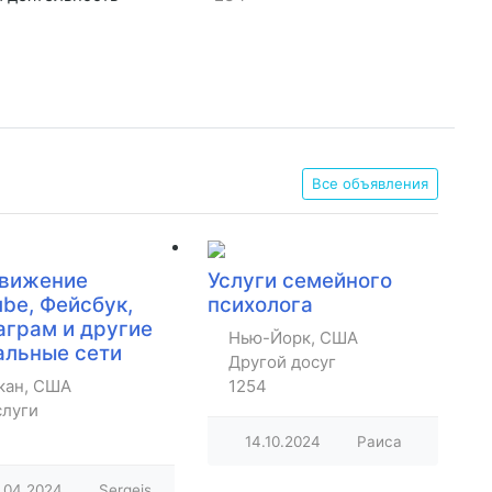
Все объявления
вижение
Услуги семейного
be, Фейсбук,
психолога
аграм и другие
Нью-Йорк, США
альные сети
Другой досуг
кан, США
1254
слуги
14.10.2024
Раиса
.04.2024
Sergejs