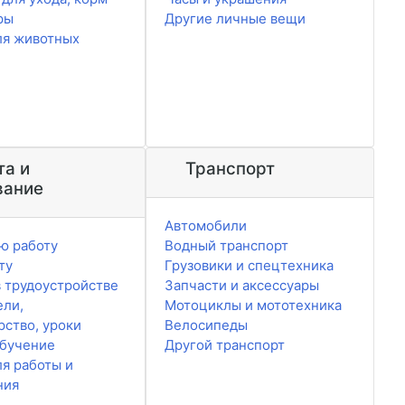
ры
Другие личные вещи
ля животных
та и
Транспорт
вание
Автомобили
ю работу
Водный транспорт
ту
Грузовики и спецтехника
 трудоустройстве
Запчасти и аксессуары
ели,
Мотоциклы и мототехника
рство, уроки
Велосипеды
обучение
Другой транспорт
ля работы и
ния