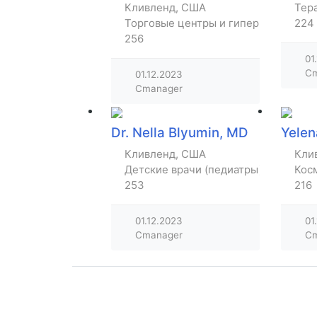
Кливленд, США
Тер
Торговые центры и гипермаркеты
224
256
01
Cm
01.12.2023
Cmanager
Dr. Nella Blyumin, MD
Yelen
Кливленд, США
Кли
Детские врачи (педиатры)
Кос
253
216
01.12.2023
01
Cmanager
Cm