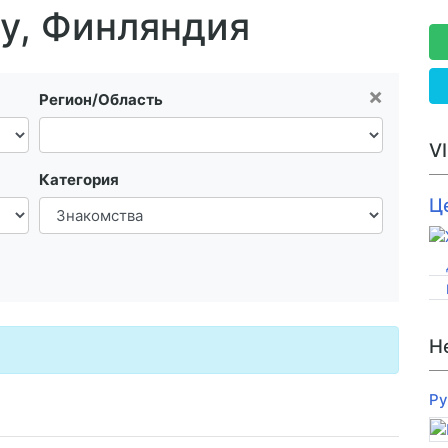
лу, Финляндия
×
Регион/Область
V
Категория
Ц
Н
Ру