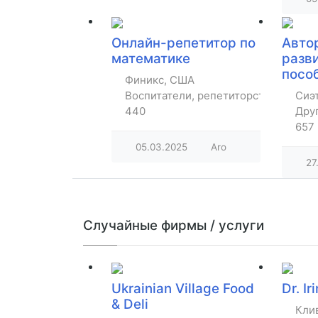
Онлайн-репетитор по
Авто
математике
разв
посо
Финикс, США
Воспитатели, репетиторство, уроки
Сиэ
440
Дру
657
05.03.2025
Aro
27
Случайные фирмы / услуги
Ukrainian Village Food
Dr. I
& Deli
Кли