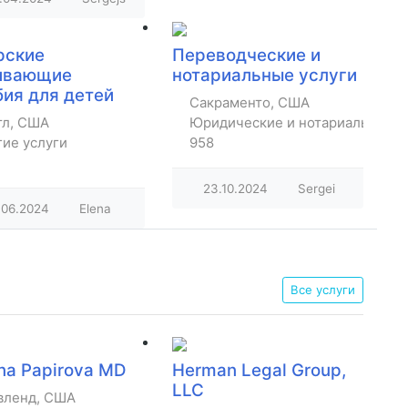
рские
Переводческие и
ивающие
нотариальные услуги
бия для детей
Сакраменто, США
тл, США
Юридические и нотариальные
гие услуги
958
23.10.2024
Sergei
.06.2024
Elena
Все услуги
rina Papirova MD
Herman Legal Group,
LLC
вленд, США