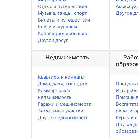
Отдых и путешествия
Аксессуа
Музыка, танцы, спорт
Другое д
Билеты и путешествия
Книги и журналы
Коллекционирование
Другой досуг
Недвижимость
Рабо
образо
Квартиры и комнаты
Дома, дачи, коттеджи
Предлага
Коммерческая
Ищу рабо
недвижимость
Помощь в
Гаражи и машиноместа
Воспитат
Земельные участки
репетито
Другая недвижимость
Курсы и 
Другое д
образова