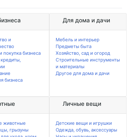
бизнеса
Для дома и дачи
тво и
Мебель и интерьер
чество
Предметы быта
и покупка бизнеса
Хозяйство, сад и огород
 кредиты,
Строительные инструменты
ии
и материалы
ание
Другое для дома и дачи
ля бизнеса
тные
Личные вещи
е животные
Детские вещи и игрушки
ицы, грызуны
Одежда, обувь, аксессуары
для ухода, корм
Часы и украшения