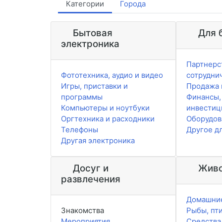
Категории
Города
Бытовая
Для 
электроника
Партнерс
Фототехника, аудио и видео
сотрудни
Игры, приставки и
Продажа 
программы
Финансы,
Компьютеры и ноутбуки
инвестиц
Оргтехника и расходники
Оборудов
Телефоны
Другое д
Другая электроника
Досуг и
Живо
развлечения
Домашни
Знакомства
Рыбы, пт
Мероприятия
Средства 