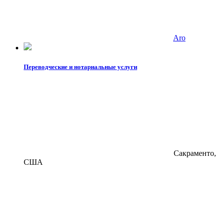
Aro
Переводческие и нотариальные услуги
Сакраменто,
США