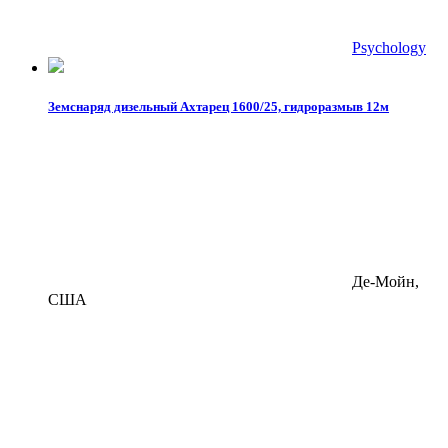
Psychology
Земснаряд дизельный Ахтарец 1600/25, гидроразмыв 12м
Де-Мойн,
США