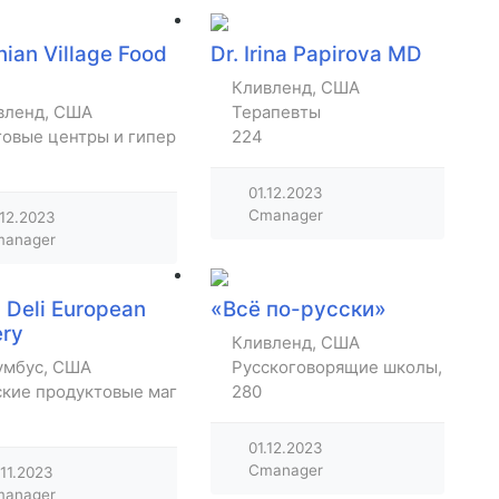
nian Village Food
Dr. Irina Papirova MD
i
Кливленд, США
вленд, США
Терапевты
говые центры и гипермаркеты
224
01.12.2023
Cmanager
.12.2023
anager
 Deli European
«Всё по-русски»
ery
Кливленд, США
умбус, США
Русскоговорящие школы, библи
ские продуктовые магазины
280
01.12.2023
Cmanager
.11.2023
anager