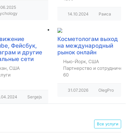
.06.2025
ychology
14.10.2024
Раиса
вижение
Косметологам выход
be, Фейсбук,
на международный
аграм и другие
рынок онлайн
альные сети
Нью-Йорк, США
кан, США
Партнерство и сотрудничество
слуги
60
31.07.2026
OlegPro
.04.2024
Sergejs
Все услуги