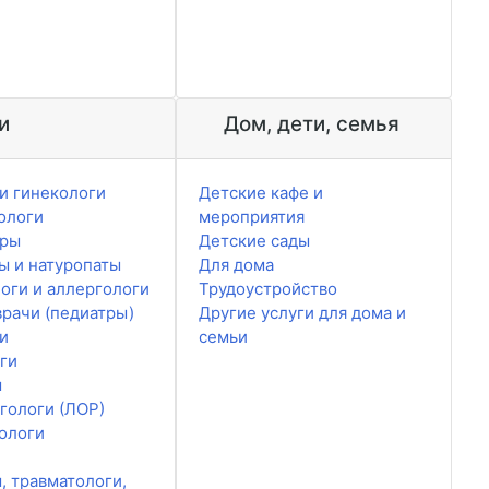
и
Дом, дети, семья
и гинекологи
Детские кафе и
ологи
мероприятия
ары
Детские сады
ы и натуропаты
Для дома
оги и аллергологи
Трудоустройство
врачи (педиатры)
Другие услуги для дома и
и
семьи
ги
ы
гологи (ЛОР)
ологи
, травматологи,