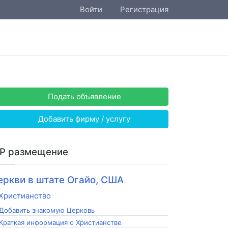
Войти
Регистрация
Подать объявление
Добавить фирму / услугу
IP размещение
еркви в штате Огайо, США
Добавить знакомую Церковь
Краткая информация о Христианстве