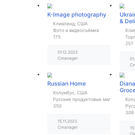
K-Image photography
Ukrai
& Del
Кливленд, США
Фото и видеосъёмка
Кли
175
Тор
257
01.12.2023
Cmanager
01
Cm
Russian Home
Diana
Groc
Колумбус, США
Русские продуктовые магазины
Кол
350
Рус
308
15.11.2023
Cmanager
15
Cm