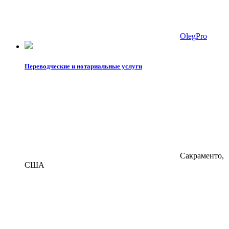
OlegPro
Переводческие и нотариальные услуги
Сакраменто,
США