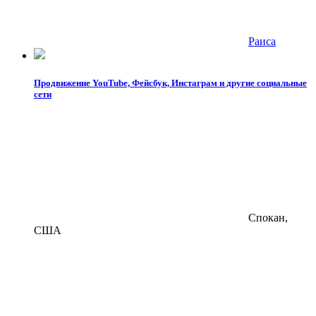
Раиса
Продвижение YouTube, Фейсбук, Инстаграм и другие социальные
сети
Спокан,
США