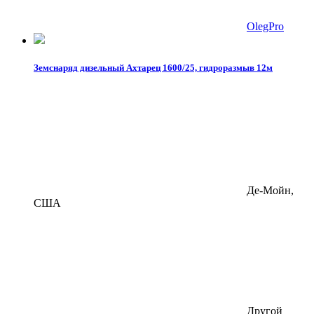
OlegPro
Земснаряд дизельный Ахтарец 1600/25, гидроразмыв 12м
Де-Мойн,
США
Другой