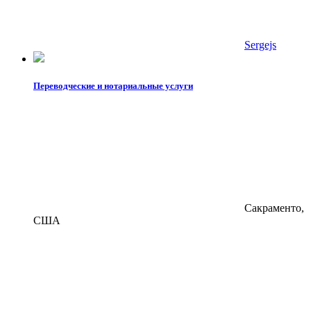
Sergejs
Переводческие и нотариальные услуги
Сакраменто,
США