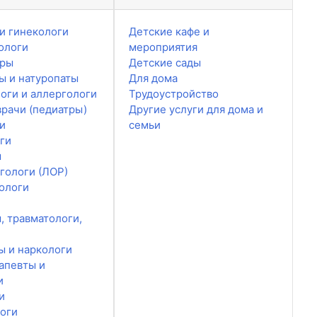
и гинекологи
Детские кафе и
ологи
мероприятия
ары
Детские сады
ы и натуропаты
Для дома
оги и аллергологи
Трудоустройство
врачи (педиатры)
Другие услуги для дома и
и
семьи
ги
ы
гологи (ЛОР)
ологи
, травматологи,
ы и наркологи
апевты и
и
и
оги