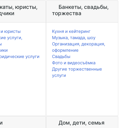
каты, юристы,
Банкеты, свадьбы,
дчики
торжества
 и юристы
Кухня и кейтеринг
ие услуги,
Музыка, тамада, шоу
ы
Организация, декорация,
чики
оформление
ридические услуги
Свадьбы
Фото и видеосъёмка
Другие торжественные
услуги
и
Дом, дети, семья