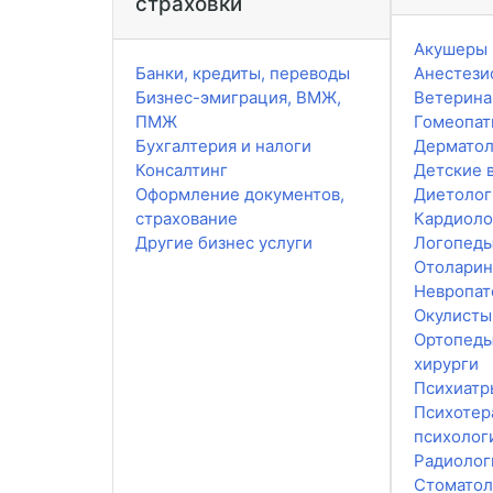
страховки
Акушеры 
Банки, кредиты, переводы
Анестези
Бизнес-эмиграция, ВМЖ,
Ветерин
ПМЖ
Гомеопат
Бухгалтерия и налоги
Дерматол
Консалтинг
Детские 
Оформление документов,
Диетолог
страхование
Кардиоло
Другие бизнес услуги
Логопед
Отоларин
Невропат
Окулисты
Ортопеды
хирурги
Психиатр
Психотер
психолог
Радиолог
Стоматол