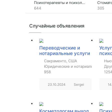
Психотерапевты и психологи
Стомат
644
305
Случайные объявления
Переводческие и
Услу
нотариальные услуги
псих
Сакраменто, США
Нью
Юридические и нотариальные
Дру
958
125
23.10.2024
Sergei
14
Косметологам выход
Псих