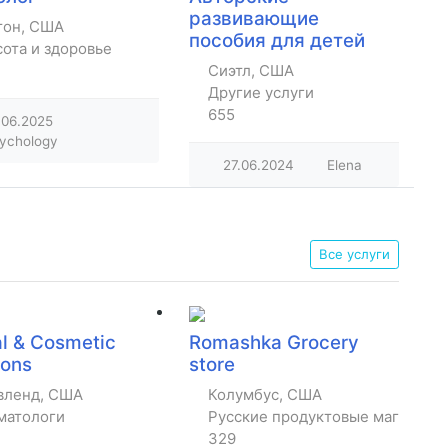
развивающие
тон, США
пособия для детей
ота и здоровье
Сиэтл, США
Другие услуги
655
.06.2025
ychology
27.06.2024
Elena
Все услуги
l & Cosmetic
Romashka Grocery
ions
store
вленд, США
Колумбус, США
матологи
Русские продуктовые магазины
329