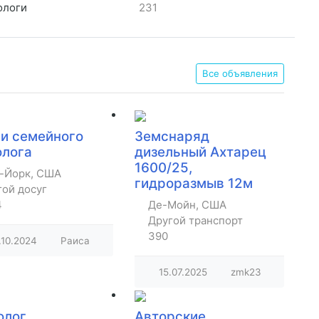
ологи
231
Все объявления
ги семейного
Земснаряд
олога
дизельный Ахтарец
1600/25,
-Йорк, США
гидроразмыв 12м
гой досуг
4
Де-Мойн, США
Другой транспорт
390
.10.2024
Раиса
15.07.2025
zmk23
олог
Авторские