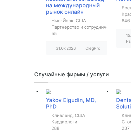
на международный
Бос
рынок онлайн
Крас
Нью-Йорк, США
646
Партнерство и сотрудничество
55
15
Ps
31.07.2026
OlegPro
Случайные фирмы / услуги
Yakov Elgudin, MD,
Denta
PhD
Solut
Кливленд, США
Кли
Кардиологи
Сто
288
237