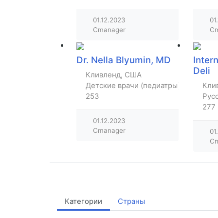
01.12.2023
01
Cmanager
Cm
Dr. Nella Blyumin, MD
Inter
Deli
Кливленд, США
Детские врачи (педиатры)
Кли
253
Рус
277
01.12.2023
Cmanager
01
Cm
Категории
Страны