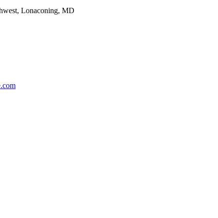
thwest, Lonaconing, MD
e.com