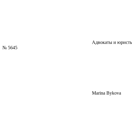
Адвокаты и юрист
№
5645
Marina Bykova