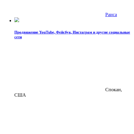
Раиса
Продвижение YouTube, Фейсбук, Инстаграм и другие социальные
сети
Спокан,
США